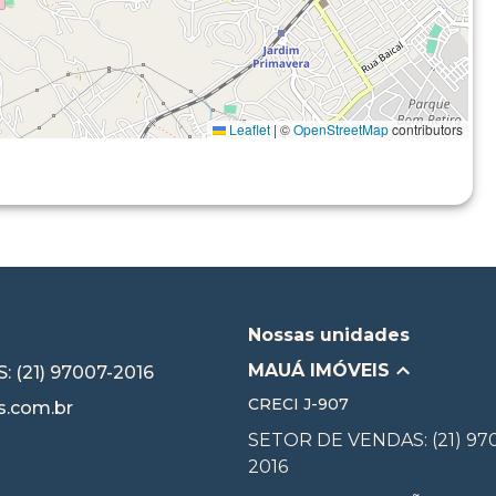
Leaflet
|
©
OpenStreetMap
contributors
Nossas unidades
MAUÁ IMÓVEIS
 (21) 97007-2016
CRECI
J-907
.com.br
SETOR DE VENDAS: (21) 97
2016