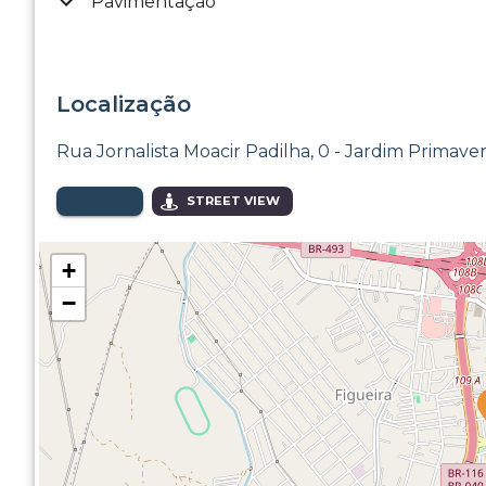
Pavimentação
Localização
Rua Jornalista Moacir Padilha, 0 - Jardim Primave
MAPA
STREET VIEW
+
−