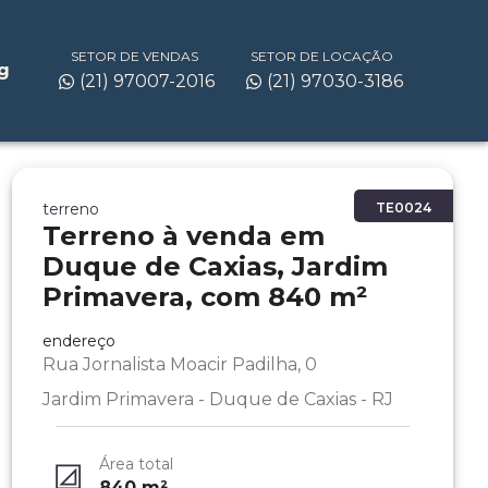
SETOR DE VENDAS
SETOR DE LOCAÇÃO
g
(21) 97007-2016
(21) 97030-3186
terreno
TE0024
Terreno à venda em
Duque de Caxias, Jardim
Primavera, com 840 m²
endereço
Rua Jornalista Moacir Padilha, 0
Jardim Primavera - Duque de Caxias - RJ
Área total
840
m²