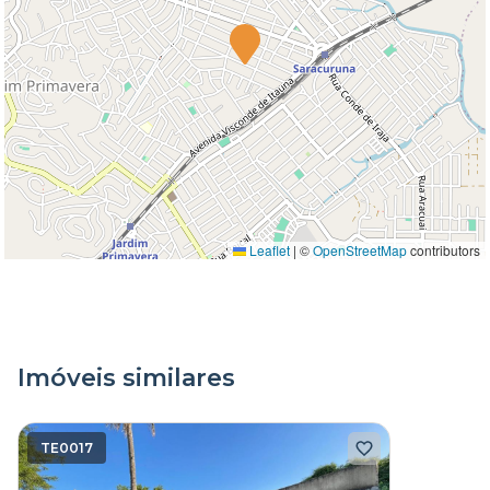
Leaflet
|
©
OpenStreetMap
contributors
Imóveis similares
TE0017