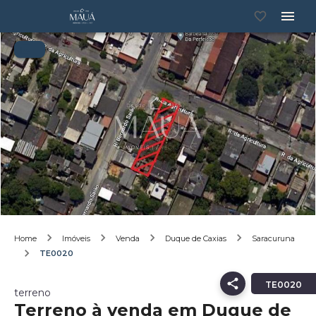
Home
Imóveis
Venda
Duque de Caxias
Saracuruna
TE0020
TE0020
terreno
Terreno à venda em Duque de