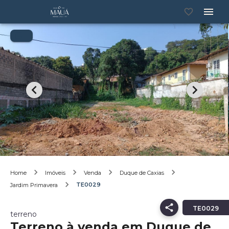
Home
Imóveis
Venda
Duque de Caxias
TE0029
Jardim Primavera
TE0029
terreno
Terreno à venda em Duque de