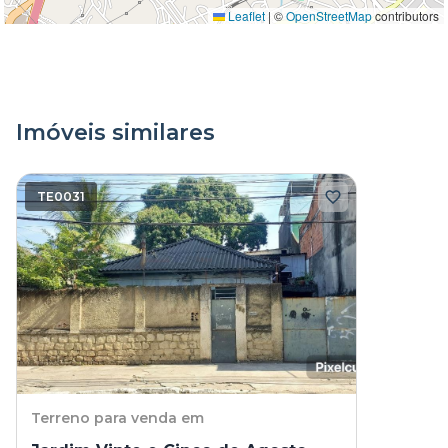
Leaflet
|
©
OpenStreetMap
contributors
Imóveis similares
TE0031
Terreno
para venda em