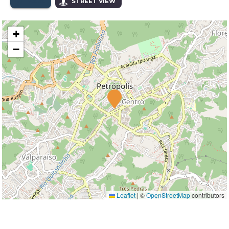
MAPA
STREET VIEW
+
−
Leaflet
|
©
OpenStreetMap
contributors