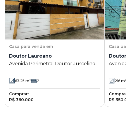
Casa
para venda em
Casa
para
Doutor Laureano
Doutor 
Avenida Perimetral Doutor Juscelino
Avenida P
Kubitschek de Oliveira 414 Casa 03 -
Kubitsche
Doutor Laureano - Duque de Caxias -
Laureano 
63.25
m²
2
216
m²
RJ
Comprar:
Comprar:
R$ 360.000
R$ 350.00