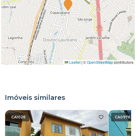
Leaflet
|
©
OpenStreetMap
contributors
Imóveis similares
CA1026
CA0976