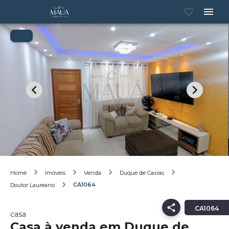
Home
Imóveis
Venda
Duque de Caxias
CA1064
Doutor Laureano
CA1064
casa
Casa à venda em Duque de