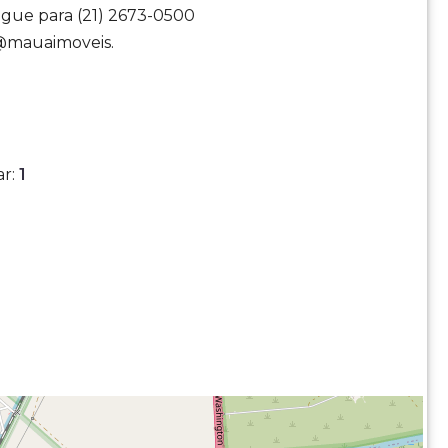
igue para (21) 2673-0500
 @mauaimoveis.
ar
:
1