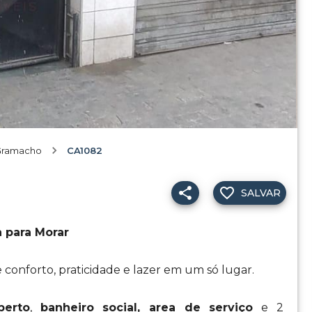
Gramacho
CA1082
SALVAR
 para Morar
conforto, praticidade e lazer em um só lugar.
berto
,
banheiro social, area de serviço
e 2