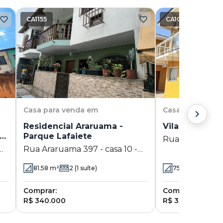
CA1155
CA1071
Casa
para venda em
Casa
para vend
Residencial Araruama -
Vila São Luís
Parque Lafaiete
Rua São José 38 
Rua Araruama 397 - casa 10 -
São Luís - Duqu
e
Parque Lafaiete - Duque de
81.58
m²
2
(1 suíte)
75
m²
2
(2 suí
Caxias - RJ
Comprar:
Comprar:
R$ 340.000
R$ 330.000