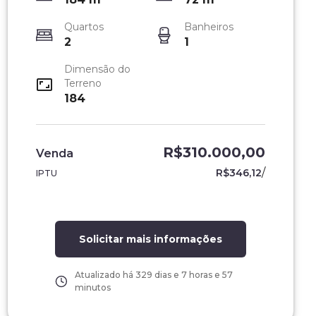
Quartos
Banheiros
2
1
Dimensão do
Terreno
184
R$310.000,00
Venda
/
R$346,12
IPTU
Solicitar mais informações
Atualizado há
329 dias e 7 horas e 57
minutos