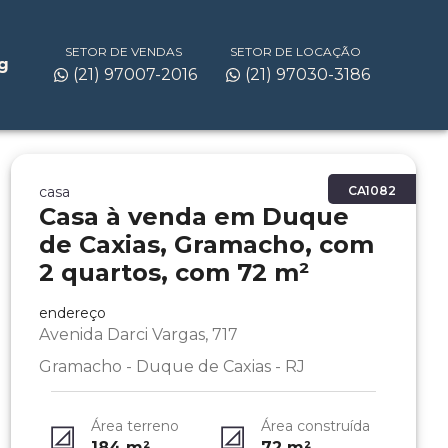
SETOR DE VENDAS
SETOR DE LOCAÇÃO
g
(21) 97007-2016
(21) 97030-3186
casa
CA1082
Casa à venda em Duque
de Caxias, Gramacho, com
2 quartos, com 72 m²
endereço
Avenida Darci Vargas, 717
Gramacho - Duque de Caxias - RJ
Área terreno
Área construída
184
m²
72
m²