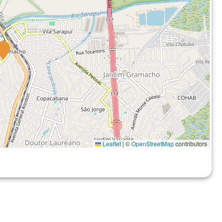
Leaflet
|
©
OpenStreetMap
contributors