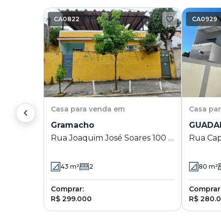
CA0822
CA0929
Casa
para venda em
Casa
pa
Gramacho
GUADAR
Rua Joaquim José Soares 100 -
Rua Capi
Gramacho - Duque de Caxias -
Saracur
RJ
- RJ
43
m²
2
80
m²
Comprar:
Comprar
R$ 299.000
R$ 280.