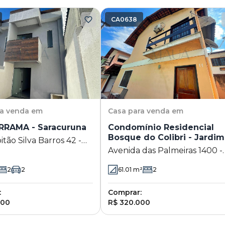
CA0638
ra venda em
Casa
para venda em
RAMA - Saracuruna
Condomínio Residencial
Bosque do Colibri - Jardim
tão Silva Barros 42 -
Primavera
Avenida das Palmeiras 1400 -
una - Duque de Caxias
Jardim Primavera - Duque d
2
2
61.01
m²
2
Caxias - RJ
:
Comprar:
000
R$ 320.000