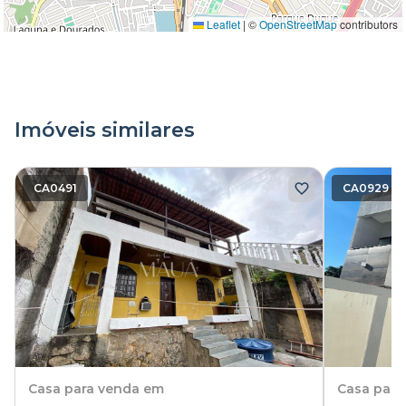
Leaflet
|
©
OpenStreetMap
contributors
Imóveis similares
CA0491
CA0929
Casa
para venda em
Casa
para