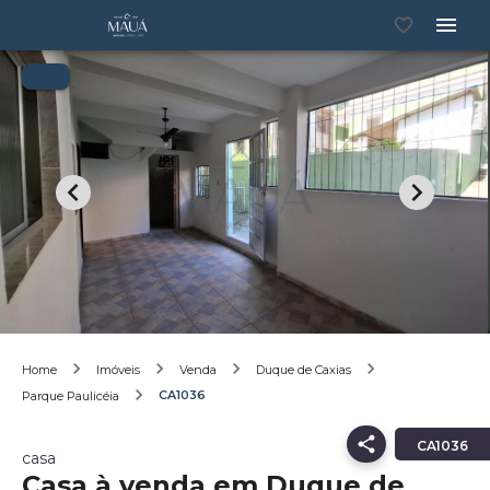
Home
Imóveis
Venda
Duque de Caxias
CA1036
Parque Paulicéia
CA1036
casa
Casa à venda em Duque de