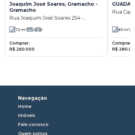
Joaquim José Soares, Gramacho -
GUADARR
Gramacho
Rua Capit
Rua Joaquim José Soares 254 -
Saracurun
Gramacho - Duque de Caxias - RJ
72
m²
2
1
80
m²
Comprar:
Comprar:
R$ 260.000
R$ 280.0
Navegação
Home
Imóveis
Fale conosco
Quem somos