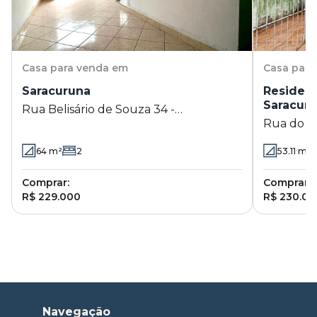
Casa
para venda em
Casa
para
Saracuruna
Residenc
Saracur
Rua Belisário de Souza 34 -
Rua do Te
Saracuruna - Duque de Caxias - RJ
Saracurun
64
m²
2
53.11
m²
Comprar:
Comprar:
R$ 229.000
R$ 230.00
Navegação