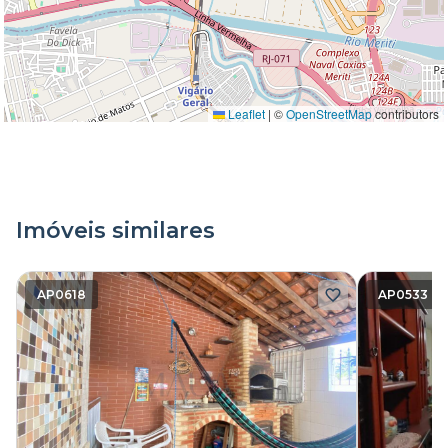
Leaflet
|
©
OpenStreetMap
contributors
Imóveis similares
AP0618
AP0533