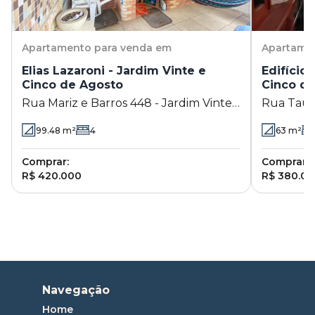
Apartamento
para venda em
Apartame
Elias Lazaroni - Jardim Vinte e
Edifício
Cinco de Agosto
Cinco d
Rua Mariz e Barros 448 - Jardim Vinte
Rua Tauá 
e Cinco de Agosto - Duque de Caxias -
Agosto - 
99.48
m²
4
63
m²
RJ
Comprar:
Comprar:
R$ 420.000
R$ 380.0
Navegação
Home