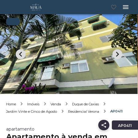
Home
Imóveis
Venda
Duque de Caxias
AP0411
Jardim Vinte e Cinco de Agosto
Residencial Verona
AP0411
apartamento
Apartamento à venda em