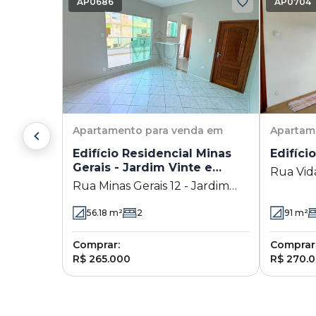
AP0686
AP0704
Apartamento
para venda em
Apartam
Edifício Residencial Minas
Edifíci
Gerais - Jardim Vinte e
Rua Vida
Cinco de Agosto
Rua Minas Gerais 12 - Jardim
Duque d
Vinte e Cinco de Agosto -
56.18
m²
2
91
m²
Duque de Caxias - RJ
Comprar:
Comprar
R$ 265.000
R$ 270.