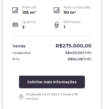
Área útil
Área construída
105
m²
90
m²
Quartos
Banheiros
2
1
R$275.000,00
Venda
/
mês
R$430,00
Condomínio
/
mês
R$94,08
IPTU
Solicitar mais informações
Atualizado há
47 dias e 2 horas e 58
minutos