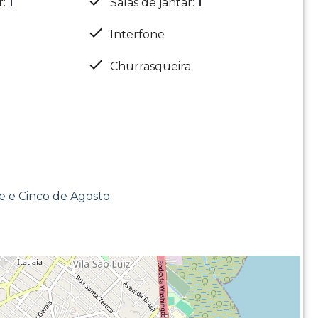
r
:
1
Salas de jantar
:
1
Interfone
Churrasqueira
te e Cinco de Agosto