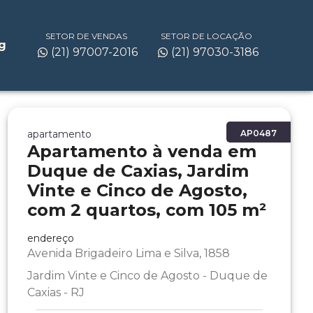
SETOR DE VENDAS
SETOR DE LOCAÇÃO
g
(21) 97007-2016
(21) 97030-3186
apartamento
AP0487
Apartamento à venda em
Duque de Caxias, Jardim
Vinte e Cinco de Agosto,
com 2 quartos, com 105 m²
endereço
Avenida Brigadeiro Lima e Silva, 1858
Jardim Vinte e Cinco de Agosto - Duque de
Caxias - RJ