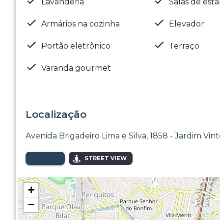
Lavanderia
Salas de esta
Armários na cozinha
Elevador
Portão eletrônico
Terraço
Varanda gourmet
Localização
Avenida Brigadeiro Lima e Silva, 1858 - Jardim Vin
MAPA
STREET VIEW
+
−