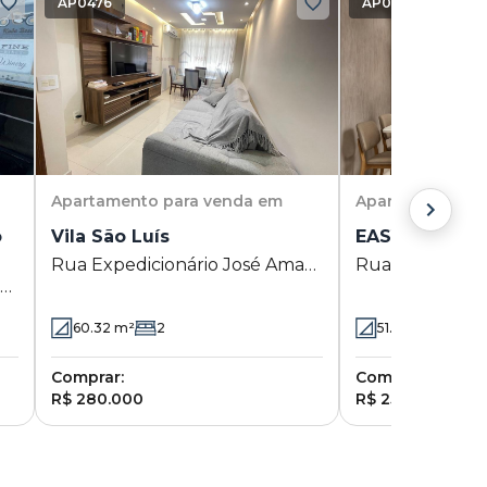
AP0476
AP0536
Apartamento
para venda em
Apartamento
pa
o
Vila São Luís
EASY LIFE - Vi
Rua Expedicionário José Amaro
Rua Quatorze 
ro
12 - Vila São Luís - Duque de
Vila São Luís -
e
Caxias - RJ
- RJ
60.32
m²
2
51.1
m²
2
Comprar:
Comprar:
R$ 280.000
R$ 252.000