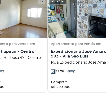
AP0412
ento
para venda em
Apartamento
para venda em
o Irapuan - Centro
Expedicionário José Amar
903 - Vila São Luís
l Barbosa 47 - Centro -
Rua Expedicionário José Ama
e Caxias - RJ
903 - Vila São Luís - Duque d
2
78.78
m²
2
Caxias - RJ
:
Comprar:
000
R$ 299.000