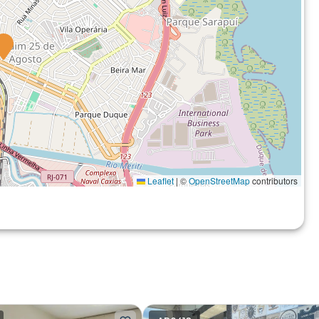
Leaflet
|
©
OpenStreetMap
contributors