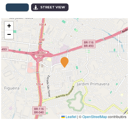
MAPA
STREET VIEW
+
−
Leaflet
|
©
OpenStreetMap
contributors