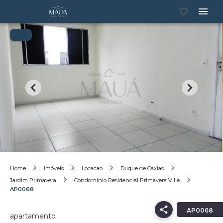
Home
Imóveis
Locacao
Duque de Caxias
Jardim Primavera
Condomínio Residencial Primavera Ville
AP0068
AP0068
apartamento