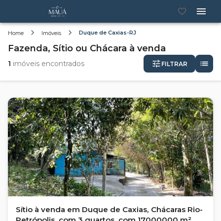
Duque de Caxias-RJ
Home
Imóveis
Fazenda, Sítio ou Chácara
à venda
1
imóveis encontrados
FILTRAR
Sítio à venda em Duque de Caxias, Chácaras Rio-
Petrópolis, com 3 quartos, com 17000000 m²